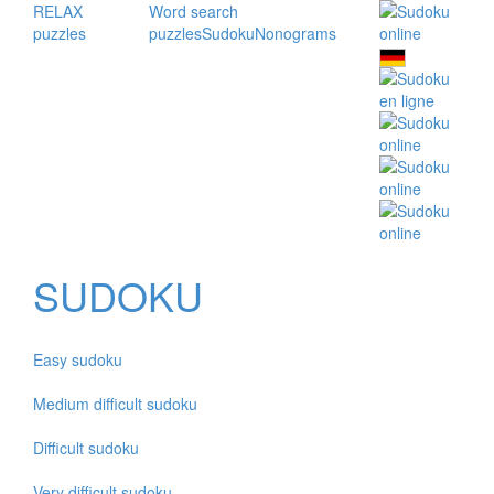
RELAX
Word search
puzzles
puzzles
Sudoku
Nonograms
SUDOKU
Easy sudoku
Medium difficult sudoku
Difficult sudoku
Very difficult sudoku