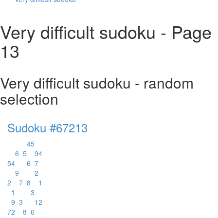
Very difficult sudoku - Page
13
Very difficult sudoku - random
selection
Sudoku #67213
4
5
6
5
9
4
5
4
6
7
9
2
2
7
8
1
1
3
9
3
1
2
7
2
8
6