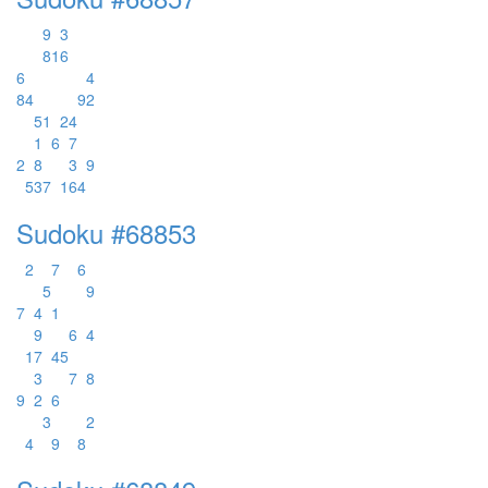
9
3
8
1
6
6
4
8
4
9
2
5
1
2
4
1
6
7
2
8
3
9
5
3
7
1
6
4
Sudoku #68853
2
7
6
5
9
7
4
1
9
6
4
1
7
4
5
3
7
8
9
2
6
3
2
4
9
8