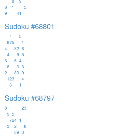
8
9
6
1
5
9
4
1
Sudoku #68801
4
5
9
7
5
1
4
3
2
6
4
9
5
3
6
4
8
6
3
2
8
3
9
1
2
3
4
6
1
Sudoku #68797
8
2
3
9
5
7
2
4
1
3
2
8
8
9
3