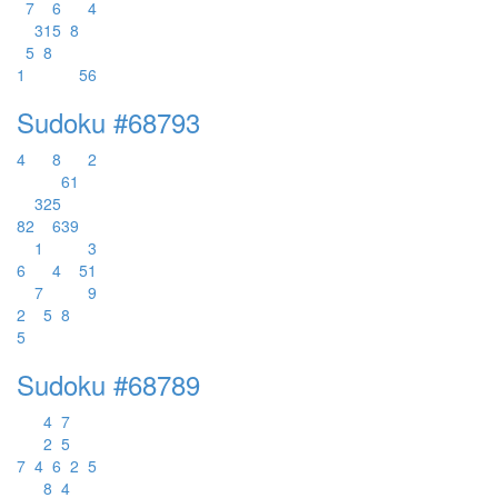
7
6
4
3
1
5
8
5
8
1
5
6
Sudoku #68793
4
8
2
6
1
3
2
5
8
2
6
3
9
1
3
6
4
5
1
7
9
2
5
8
5
Sudoku #68789
4
7
2
5
7
4
6
2
5
8
4