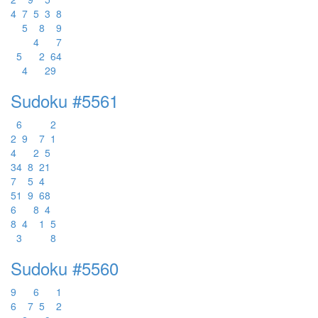
4
7
5
3
8
5
8
9
4
7
5
2
6
4
4
2
9
Sudoku #5561
6
2
2
9
7
1
4
2
5
3
4
8
2
1
7
5
4
5
1
9
6
8
6
8
4
8
4
1
5
3
8
Sudoku #5560
9
6
1
6
7
5
2