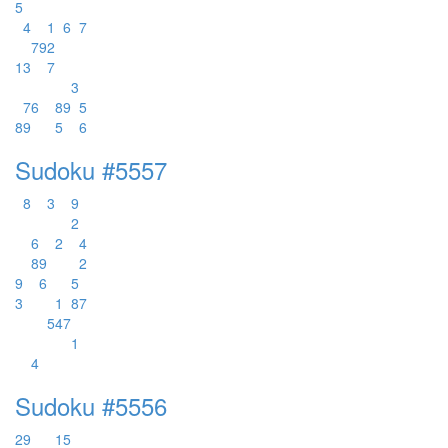
5
4
1
6
7
7
9
2
1
3
7
3
7
6
8
9
5
8
9
5
6
Sudoku #5557
8
3
9
2
6
2
4
8
9
2
9
6
5
3
1
8
7
5
4
7
1
4
Sudoku #5556
2
9
1
5