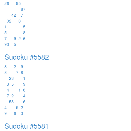
2
6
9
5
8
7
4
2
7
9
2
3
1
5
5
8
7
9
2
6
9
3
5
Sudoku #5582
8
2
9
3
7
8
2
3
1
3
5
9
4
1
8
7
2
4
5
8
6
4
5
2
9
6
3
Sudoku #5581