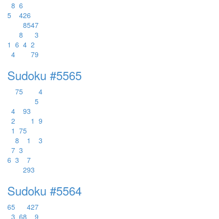
8
6
5
4
2
6
8
5
4
7
8
3
1
6
4
2
4
7
9
Sudoku #5565
7
5
4
5
4
9
3
2
1
9
1
7
5
8
1
3
7
3
6
3
7
2
9
3
Sudoku #5564
6
5
4
2
7
3
6
8
9