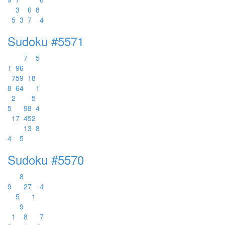
3
6
8
5
3
7
4
Sudoku #5571
7
5
1
9
6
7
5
9
1
8
8
6
4
1
2
5
5
9
8
4
1
7
4
5
2
1
3
8
4
5
Sudoku #5570
8
9
2
7
4
5
1
9
1
8
7