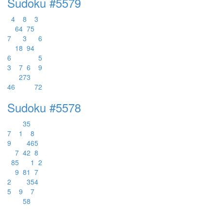
Sudoku #5579
4
8
3
6
4
7
5
7
3
6
1
8
9
4
6
5
3
7
6
9
2
7
3
4
6
7
2
Sudoku #5578
3
5
7
1
8
9
4
6
5
7
4
2
8
8
5
1
2
9
8
1
7
2
3
5
4
5
9
7
5
8