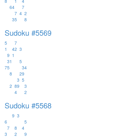
8
1
4
6
4
7
7
4
2
3
5
8
Sudoku #5569
5
7
1
4
2
3
9
1
3
1
5
7
5
3
4
8
2
9
3
5
2
8
9
3
4
2
Sudoku #5568
9
3
6
5
7
8
4
3
2
9