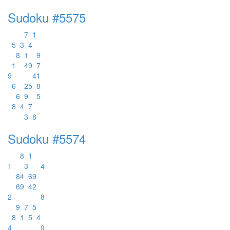
Sudoku #5575
7
1
5
3
4
8
1
9
1
4
9
7
9
4
1
6
2
5
8
6
9
5
8
4
7
3
8
Sudoku #5574
8
1
1
3
4
8
4
6
9
6
9
4
2
2
8
9
7
5
8
1
5
4
4
9