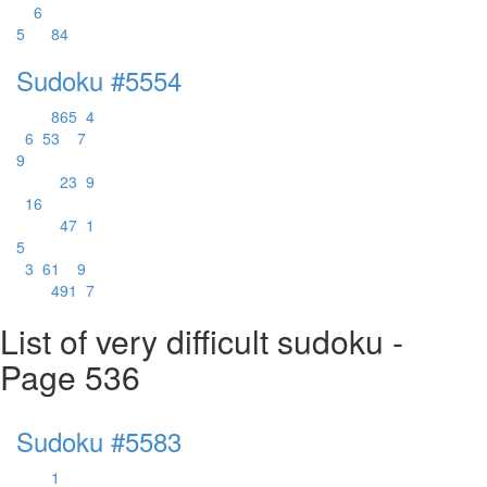
6
5
8
4
Sudoku #5554
8
6
5
4
6
5
3
7
9
2
3
9
1
6
4
7
1
5
3
6
1
9
4
9
1
7
List of very difficult sudoku -
Page 536
Sudoku #5583
1