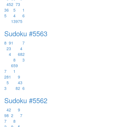
4
5
2
7
3
3
6
5
1
5
4
6
1
3
9
7
5
Sudoku #5563
8
9
1
7
2
3
4
4
6
8
2
8
3
6
5
9
7
1
2
8
1
9
5
4
3
3
8
2
6
Sudoku #5562
4
2
9
9
8
2
7
7
8
2
9
5