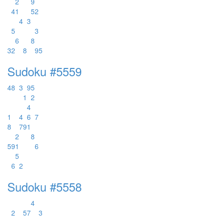
2
9
4
1
5
2
4
3
5
3
6
8
3
2
8
9
5
Sudoku #5559
4
8
3
9
5
1
2
4
1
4
6
7
8
7
9
1
2
8
5
9
1
6
5
6
2
Sudoku #5558
4
2
5
7
3