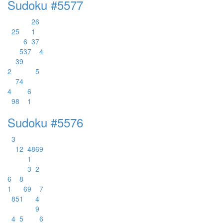
Sudoku #5577
2
6
2
5
1
6
3
7
5
3
7
4
3
9
2
5
7
4
4
6
9
8
1
Sudoku #5576
3
1
2
4
8
6
9
1
3
2
6
8
1
6
9
7
8
5
1
4
9
4
5
6