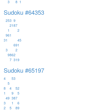
3
8
1
Sudoku #64353
2
5
3
9
2
1
8
7
1
2
9
6
1
3
1
4
5
6
9
1
3
2
9
8
6
2
7
3
1
9
Sudoku #65197
4
5
3
5
8
4
5
2
1
9
5
4
9
3
8
7
3
1
6
2
5
8
9