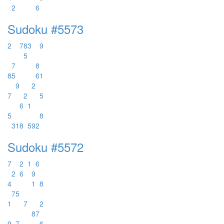
2
6
Sudoku #5573
2
7
8
3
9
5
7
8
8
5
6
1
9
2
7
2
5
6
1
5
8
3
1
8
5
9
2
Sudoku #5572
7
2
1
6
2
6
9
4
1
8
7
5
1
7
2
8
7
9
7
6