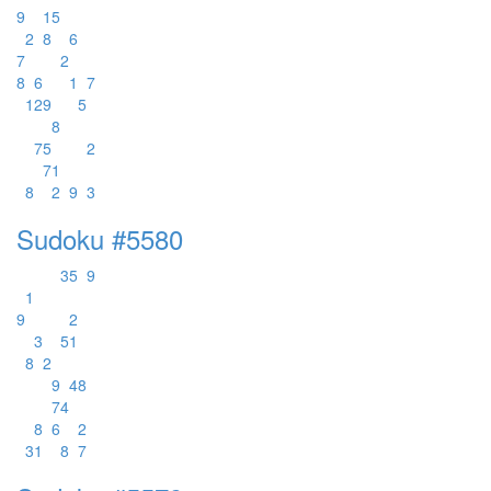
9
1
5
2
8
6
7
2
8
6
1
7
1
2
9
5
8
7
5
2
7
1
8
2
9
3
Sudoku #5580
3
5
9
1
9
2
3
5
1
8
2
9
4
8
7
4
8
6
2
3
1
8
7