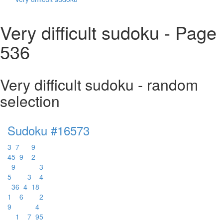
Very difficult sudoku - Page
536
Very difficult sudoku - random
selection
Sudoku #16573
3
7
9
4
5
9
2
9
3
5
3
4
3
6
4
1
8
1
6
2
9
4
1
7
9
5