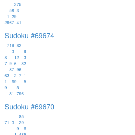
2
7
5
5
8
3
1
2
9
2
9
6
7
4
1
Sudoku #69674
7
1
9
8
2
3
9
8
1
2
3
7
9
6
3
2
8
7
9
6
6
3
2
7
1
1
6
9
5
9
5
3
1
7
9
6
Sudoku #69670
8
5
7
1
3
2
9
9
6
1
4
3
5