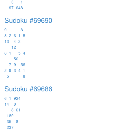
3
1
9
7
6
4
8
Sudoku #69690
9
8
8
2
6
1
5
1
3
4
2
1
2
6
1
5
4
5
6
7
9
5
6
2
9
3
4
1
5
8
Sudoku #69686
6
1
9
2
4
1
4
8
8
6
1
1
8
9
3
5
8
2
3
7