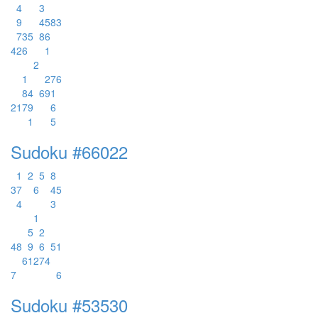
4
3
9
4
5
8
3
7
3
5
8
6
4
2
6
1
2
1
2
7
6
8
4
6
9
1
2
1
7
9
6
1
5
Sudoku #66022
1
2
5
8
3
7
6
4
5
4
3
1
5
2
4
8
9
6
5
1
6
1
2
7
4
7
6
Sudoku #53530