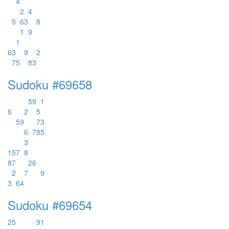
4
2
4
5
6
3
8
1
9
1
6
3
9
2
7
5
8
3
Sudoku #69658
5
9
1
6
2
5
5
9
7
3
6
7
8
5
3
1
5
7
8
8
7
2
6
2
7
9
3
6
4
Sudoku #69654
2
5
9
1