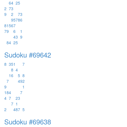
6
4
2
5
2
7
3
9
2
7
3
9
5
7
8
6
8
1
5
6
7
7
9
6
1
4
3
9
8
4
2
5
Sudoku #69642
8
3
5
1
7
8
4
1
6
5
8
7
4
9
2
9
1
1
8
4
7
4
7
2
3
7
1
2
4
8
7
5
Sudoku #69638