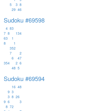
5
3
8
2
9
4
6
Sudoku #69598
4
8
3
7
8
1
3
4
6
3
1
8
1
3
5
2
7
2
6
4
7
3
5
4
2
6
4
8
5
Sudoku #69594
1
6
4
8
9
3
3
8
2
6
9
6
3
8
7
2