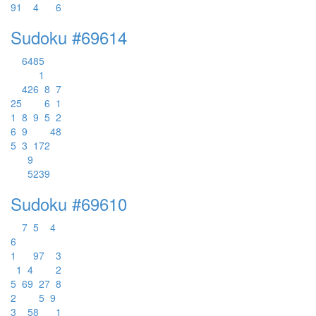
9
1
4
6
Sudoku #69614
6
4
8
5
1
4
2
6
8
7
2
5
6
1
1
8
9
5
2
6
9
4
8
5
3
1
7
2
9
5
2
3
9
Sudoku #69610
7
5
4
6
1
9
7
3
1
4
2
5
6
9
2
7
8
2
5
9
3
5
8
1