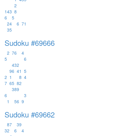
2
1
4
3
8
6
5
2
4
6
7
1
3
5
Sudoku #69666
2
7
6
4
5
6
4
3
2
9
6
4
1
5
2
1
8
4
7
6
5
8
2
3
8
9
6
3
1
5
6
9
Sudoku #69662
8
7
3
9
3
2
6
4