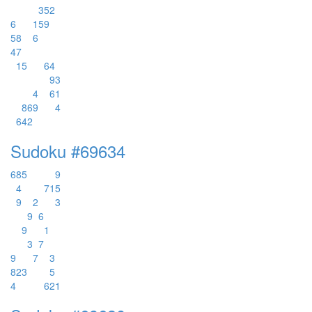
3
5
2
6
1
5
9
5
8
6
4
7
1
5
6
4
9
3
4
6
1
8
6
9
4
6
4
2
Sudoku #69634
6
8
5
9
4
7
1
5
9
2
3
9
6
9
1
3
7
9
7
3
8
2
3
5
4
6
2
1