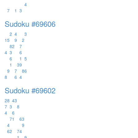
4
7
1
3
Sudoku #69606
2
4
3
1
5
9
2
8
2
7
4
3
6
6
1
5
1
3
9
9
7
8
6
8
6
4
Sudoku #69602
2
8
4
3
7
3
8
4
6
7
1
6
3
4
9
6
2
7
4
1
9