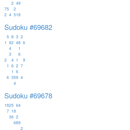
2
4
9
7
5
2
2
4
5
1
8
Sudoku #69682
5
8
3
2
1
9
2
4
8
6
4
1
3
6
2
4
1
9
1
6
2
7
1
6
6
3
5
9
4
4
Sudoku #69678
1
8
2
5
6
4
7
1
8
3
6
2
6
8
9
2