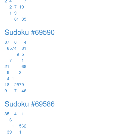
2
4
7
2
7
1
9
1
9
6
1
3
5
Sudoku #69590
8
7
6
4
6
5
7
4
8
1
9
5
7
1
2
1
6
8
9
3
4
1
1
8
2
5
7
9
9
7
4
6
Sudoku #69586
3
5
4
1
6
1
5
6
2
3
9
1