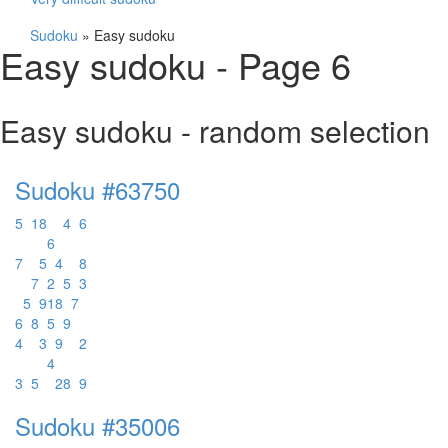
Sudoku
»
Easy sudoku
Easy sudoku - Page 6
Easy sudoku - random selection
Sudoku #63750
5
1
8
4
6
6
7
5
4
8
7
2
5
3
5
9
1
8
7
6
8
5
9
4
3
9
2
4
3
5
2
8
9
Sudoku #35006