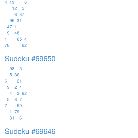
4
1
9
6
1
2
5
6
3
7
9
5
3
1
4
7
1
9
4
8
1
6
5
4
7
8
6
2
Sudoku #69650
9
8
5
5
3
6
6
2
1
9
2
4
4
3
6
2
5
8
7
7
5
9
1
7
9
3
1
6
Sudoku #69646