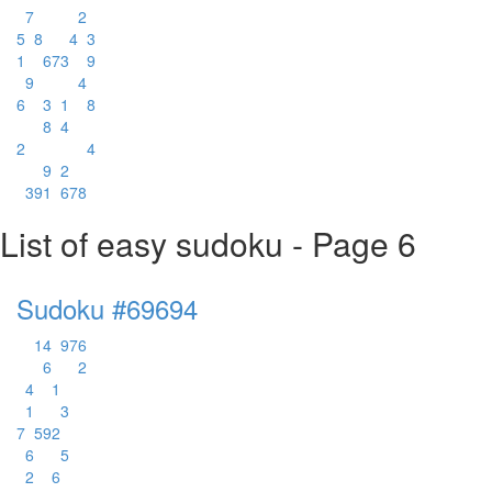
7
2
5
8
4
3
1
6
7
3
9
9
4
6
3
1
8
8
4
2
4
9
2
3
9
1
6
7
8
List of easy sudoku - Page 6
Sudoku #69694
1
4
9
7
6
6
2
4
1
1
3
7
5
9
2
6
5
2
6