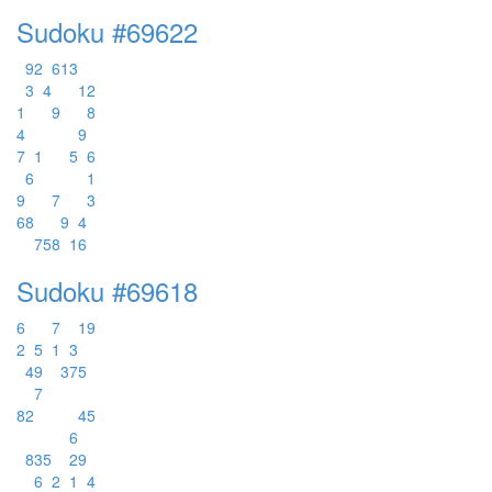
Sudoku #69622
9
2
6
1
3
3
4
1
2
1
9
8
4
9
7
1
5
6
6
1
9
7
3
6
8
9
4
7
5
8
1
6
Sudoku #69618
6
7
1
9
2
5
1
3
4
9
3
7
5
7
8
2
4
5
6
8
3
5
2
9
6
2
1
4