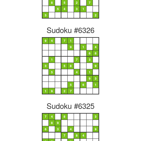
8
5
2
7
5
4
3
1
3
2
Sudoku #6326
9
4
7
1
9
1
4
6
8
1
7
3
3
5
8
9
5
4
1
9
3
5
6
1
1
9
2
7
Sudoku #6325
7
4
8
3
8
9
6
3
4
9
7
8
4