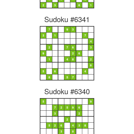
2
3
6
1
Sudoku #6341
7
9
3
3
1
7
4
2
7
6
3
9
2
6
1
4
8
2
6
5
6
4
8
5
7
Sudoku #6340
5
9
7
2
5
9
6
3
2
2
5
2
6
4
3
8
3
8