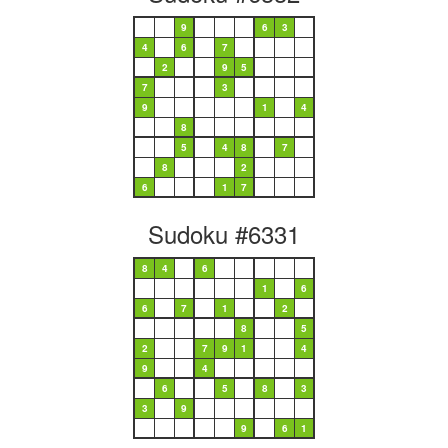
9
6
3
4
6
7
2
9
5
7
3
9
1
4
8
5
4
8
7
8
2
6
1
7
Sudoku #6331
8
4
6
1
6
6
7
1
2
8
5
2
7
9
1
4
9
4
6
5
8
3
3
9
9
6
1