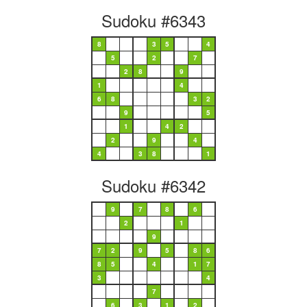
Sudoku #6343
8
3
5
4
5
2
7
2
8
9
1
4
6
8
3
2
9
5
1
4
2
2
9
4
4
3
8
1
Sudoku #6342
9
7
8
6
2
1
9
7
2
9
5
8
6
8
5
4
1
7
3
4
7
6
3
1
2