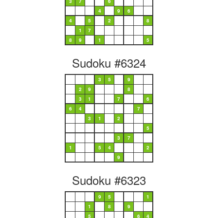
3
7
6
4
9
6
4
5
2
8
1
7
8
9
1
5
Sudoku #6324
3
5
9
2
9
8
3
1
7
6
6
4
7
3
1
2
5
3
7
1
5
4
2
9
Sudoku #6323
9
5
1
1
8
9
5
6
4