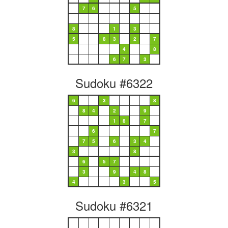
7
6
5
8
1
3
5
8
3
2
7
4
8
6
7
3
Sudoku #6322
6
3
8
8
4
2
9
1
8
7
6
7
7
5
6
3
4
3
8
6
5
7
3
9
4
8
4
3
5
Sudoku #6321