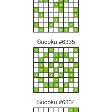
7
3
2
1
3
4
5
8
1
9
7
5
2
8
6
Sudoku #6335
2
7
9
5
1
6
2
1
4
5
6
1
9
4
2
1
3
9
8
8
4
5
6
8
7
3
4
2
9
5
1
4
2
Sudoku #6334
4
1