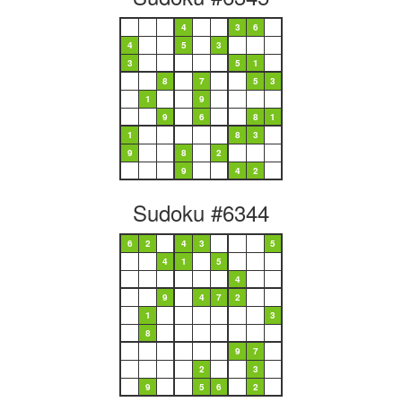
4
3
6
4
5
3
3
5
1
8
7
5
3
1
9
9
6
8
1
1
8
3
9
8
2
9
4
2
Sudoku #6344
6
2
4
3
5
4
1
5
4
9
4
7
2
1
3
8
9
7
2
3
9
5
6
2