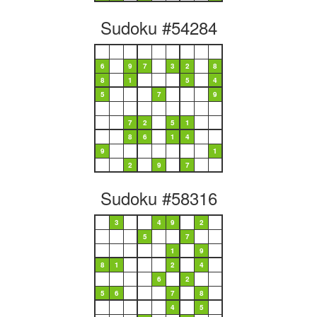
Sudoku #54284
6
9
7
3
2
8
8
1
5
4
5
7
9
7
2
5
1
8
6
1
4
9
1
2
9
7
Sudoku #58316
3
4
9
2
5
7
1
9
8
1
2
4
6
2
5
6
7
8
4
5