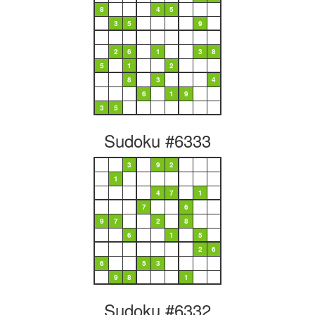
8
4
5
3
5
9
2
6
1
3
8
5
1
2
8
3
4
6
1
9
3
5
Sudoku #6333
3
9
2
1
4
7
1
7
6
9
7
2
8
6
1
5
2
6
6
5
3
9
8
1
Sudoku #6332