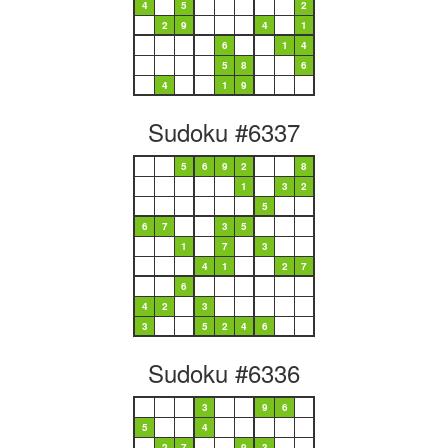
4
5
2
2
9
4
1
6
1
4
5
8
6
4
1
9
Sudoku #6337
5
6
9
2
8
1
3
2
5
6
7
3
5
1
7
3
4
1
2
7
6
4
2
3
3
5
2
4
6
Sudoku #6336
3
9
6
5
4
2
7
9
3