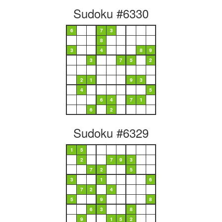
Sudoku #6330
6
7
3
8
3
4
8
9
3
7
5
2
2
1
9
3
4
5
6
4
7
1
6
2
Sudoku #6329
1
5
2
7
9
3
7
2
5
3
1
6
7
2
4
5
9
8
6
3
8
9
1
5
2