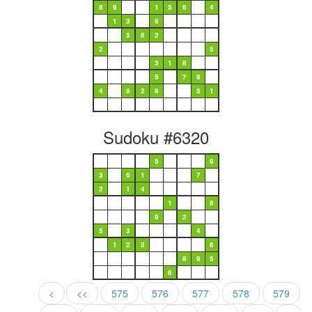
8
9
1
5
6
4
1
3
8
5
8
2
2
5
3
1
8
5
7
9
4
8
2
9
5
1
Sudoku #6320
5
9
3
6
1
7
2
1
4
1
8
9
2
5
3
4
1
2
5
6
8
9
5
6
<
<<
575
576
577
578
579