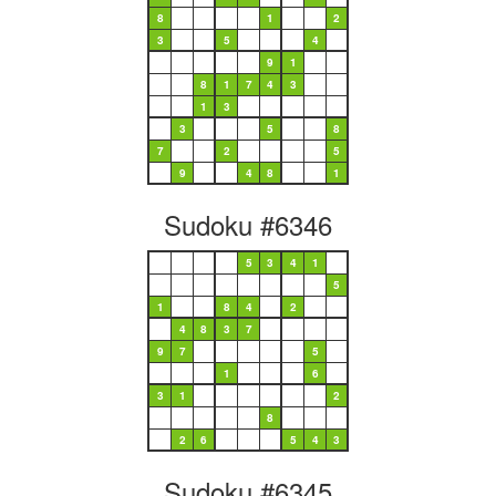
8
1
2
3
5
4
9
1
8
1
7
4
3
1
3
3
5
8
7
2
5
9
4
8
1
Sudoku #6346
5
3
4
1
5
1
8
4
2
4
8
3
7
9
7
5
1
6
3
1
2
8
2
6
5
4
3
Sudoku #6345