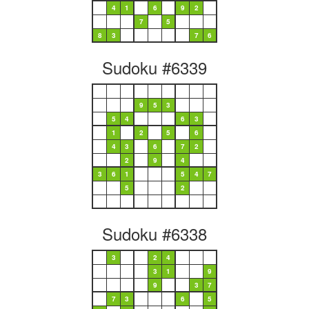
4
1
6
9
2
7
5
8
3
7
6
Sudoku #6339
9
5
3
5
4
6
3
1
2
5
6
4
3
6
7
2
2
9
4
3
6
1
5
4
7
5
2
Sudoku #6338
3
2
4
3
1
9
9
3
7
7
3
6
5