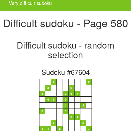
Very difficult sudoku
Difficult sudoku - Page 580
Difficult sudoku - random
selection
Sudoku #67604
6
2
3
9
1
2
6
7
6
5
9
1
2
8
5
3
1
2
8
4
1
5
7