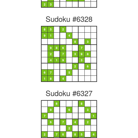
2
3
Sudoku #6328
8
5
2
9
1
4
8
3
9
8
6
7
2
7
3
9
8
4
1
9
3
2
6
6
7
5
1
8
4
Sudoku #6327
6
8
9
6
3
7
1
6
7
4
2
2
2
7
6
8
5
4