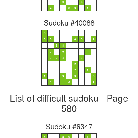
9
8
4
8
3
1
Sudoku #40088
6
8
5
4
6
9
3
8
3
6
4
7
2
4
3
2
7
1
1
9
3
5
2
1
6
8
List of difficult sudoku - Page
580
Sudoku #6347
5
8
9
1