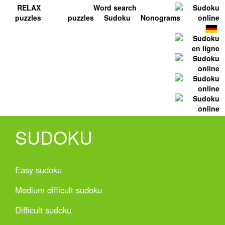
RELAX
Word search
puzzles
puzzles
Sudoku
Nonograms
SUDOKU
Easy sudoku
Medium difficult sudoku
Difficult sudoku